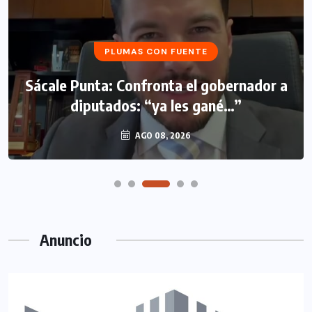
AQUÍ Y AHORA
PLUMAS CON FUENTE
Advierte Víctor Pérez sobre riesgos en
Sácale Punta: Confronta el gobernador a
lineamientos de derechos de las
diputados: “ya les gané…”
audiencias
AGO 08, 2026
AGO 08, 2026
Anuncio