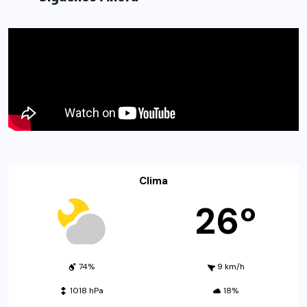
Clima
26º
74%
9 km/h
1018 hPa
18%