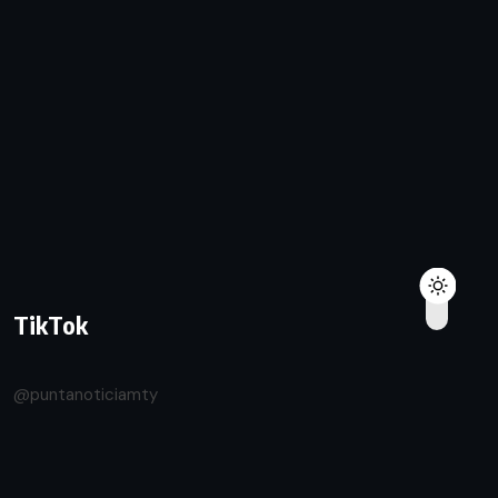
TikTok
@puntanoticiamty