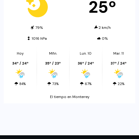
25º
79%
2 km/h
1016 hPa
0%
Hoy
Mñn.
Lun. 10
Mar. 11
34º / 24º
35º / 23º
36º / 24º
37º / 24º
84%
73%
67%
22%
El tiempo en Monterrey