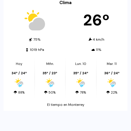
Clima
26º
75%
4 km/h
1019 hPa
11%
Hoy
Mñn.
Lun. 10
Mar. 11
34º / 24º
35º / 23º
35º / 24º
36º / 24º
88%
50%
78%
22%
El tiempo en Monterrey