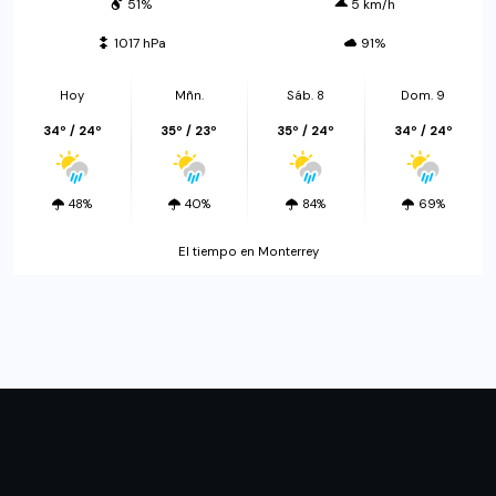
51%
5 km/h
1017 hPa
91%
Hoy
Mñn.
Sáb. 8
Dom. 9
34º / 24º
35º / 23º
35º / 24º
34º / 24º
48%
40%
84%
69%
El tiempo en Monterrey