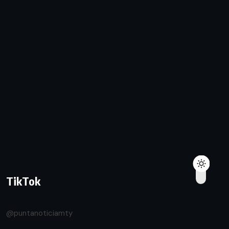
TikTok
@puntanoticiamty