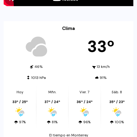
Clima
33º
46%
13 km/h
1013 hPa
91%
Hoy
Mñn.
Vier. 7
Sáb. 8
33º / 25º
37º / 24º
36º / 24º
35º / 23º
97%
81%
96%
100%
El tiempo en Monterrey