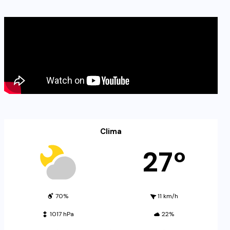
Clima
27º
70%
11 km/h
1017 hPa
22%