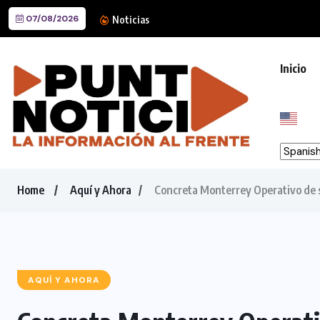
07/08/2026
Mike Flores destaca nivel inte
Noticias
Inicio
Home
Aquí y Ahora
Concreta Monterrey Operativo de s
AQUÍ Y AHORA