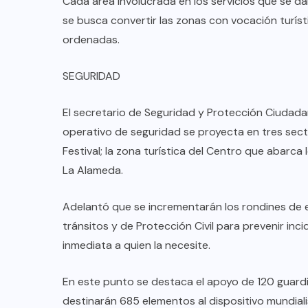
Cada área involucrada en los servicios que se da
Anuncian Gobernador creación de
se busca convertir las zonas con vocación turísti
nuevas escuelas y rehabilitación
ordenadas.
de más de 334 planteles
educativos durante período
SEGURIDAD
vacacional
El secretario de Seguridad y Protección Ciudad
AGO 08, 2026
operativo de seguridad se proyecta en tres sect
Festival; la zona turística del Centro que abarca 
La Alameda.
Adelantó que se incrementarán los rondines de el
tránsitos y de Protección Civil para prevenir inc
inmediata a quien la necesite.
En este punto se destaca el apoyo de 120 guard
destinarán 685 elementos al dispositivo mundiali