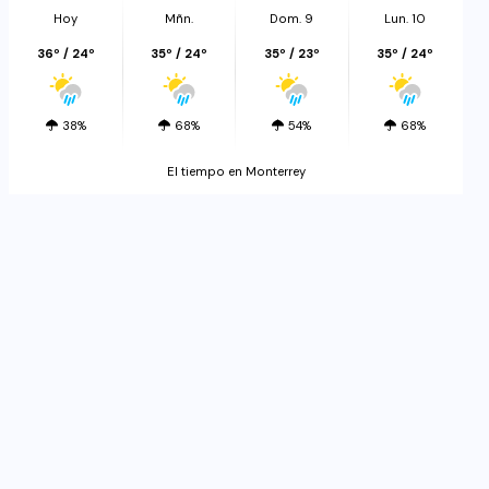
Hoy
Mñn.
Dom. 9
Lun. 10
36º / 24º
35º / 24º
35º / 23º
35º / 24º
38%
68%
54%
68%
El tiempo en Monterrey