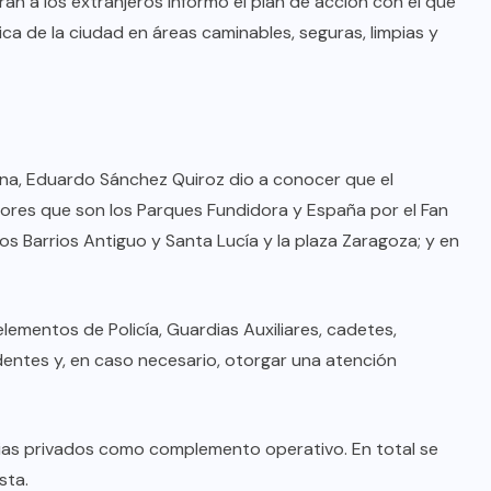
rán a los extranjeros informó el plan de acción con el que
ca de la ciudad en áreas caminables, seguras, limpias y
AQUÍ Y AHORA
Resienten ciudadanos el abandono
institucional: Waldo
ana, Eduardo Sánchez Quiroz dio a conocer que el
AGO 08, 2026
ores que son los Parques Fundidora y España por el Fan
los Barrios Antiguo y Santa Lucía y la plaza Zaragoza; y en
ementos de Policía, Guardias Auxiliares, cadetes,
identes y, en caso necesario, otorgar una atención
ias privados como complemento operativo. En total se
sta.