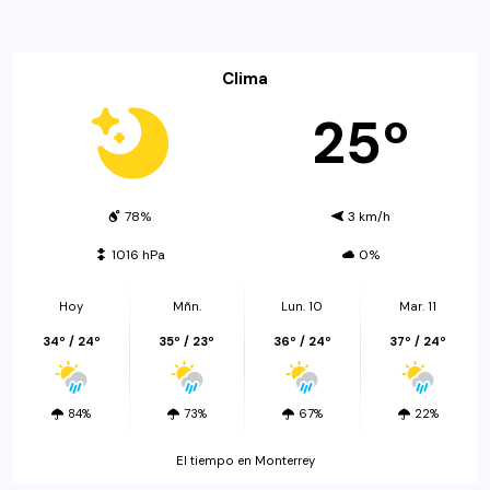
Clima
25º
78%
3 km/h
1016 hPa
0%
Hoy
Mñn.
Lun. 10
Mar. 11
34º / 24º
35º / 23º
36º / 24º
37º / 24º
84%
73%
67%
22%
El tiempo en Monterrey