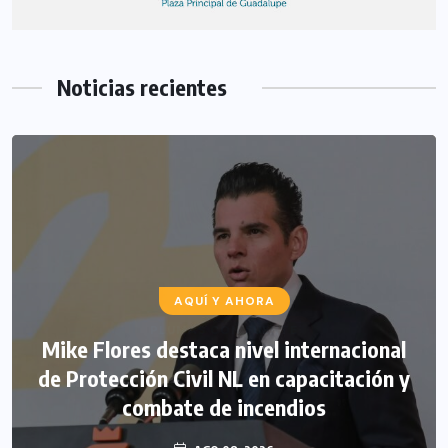
Noticias recientes
AQUÍ Y AHORA
PLUMAS CON FUENTE
Mike Flores destaca nivel internacional
Sácale Punta: Confronta el gobernador a
de Protección Civil NL en capacitación y
diputados: “ya les gané…”
combate de incendios