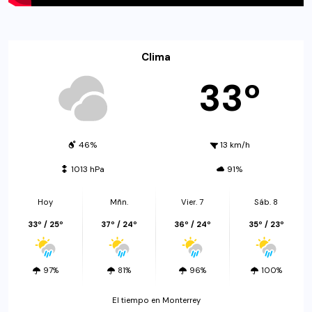
Clima
33º
46%
13 km/h
1013 hPa
91%
Hoy
Mñn.
Vier. 7
Sáb. 8
33º / 25º
37º / 24º
36º / 24º
35º / 23º
97%
81%
96%
100%
El tiempo en Monterrey