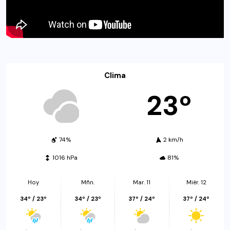
Clima
23º
74%
2 km/h
1016 hPa
81%
Hoy
Mñn.
Mar. 11
Miér. 12
34º / 23º
34º / 23º
37º / 24º
37º / 24º