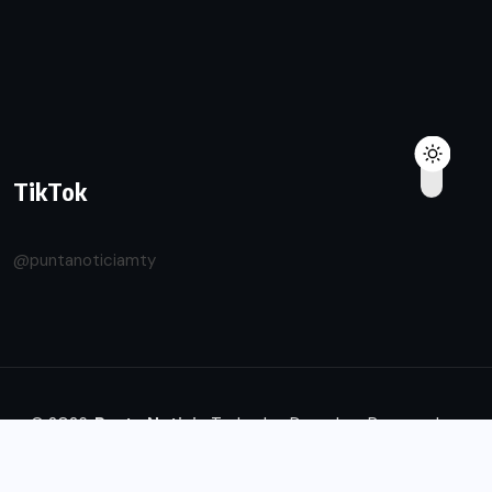
TikTok
@puntanoticiamty
© 2026.
Punta Noticia
Todos los Derechos Reservados.
Diseñado by
Transforma