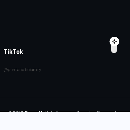
TikTok
@puntanoticiamty
© 2026.
Punta Noticia
Todos los Derechos Reservados.
Diseñado by
Transforma