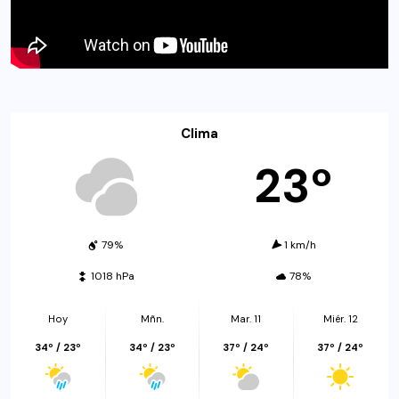
Clima
23º
79%
1 km/h
1018 hPa
78%
Hoy
Mñn.
Mar. 11
Miér. 12
34º / 23º
34º / 23º
37º / 24º
37º / 24º