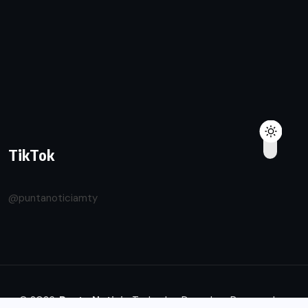
TikTok
@puntanoticiamty
© 2026.
Punta Noticia
Todos los Derechos Reservados.