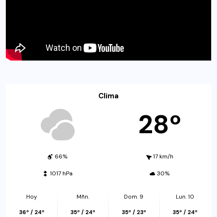
Clima
28º
66%
17 km/h
1017 hPa
30%
Hoy
Mñn.
Dom. 9
Lun. 10
36º / 24º
35º / 24º
35º / 23º
35º / 24º