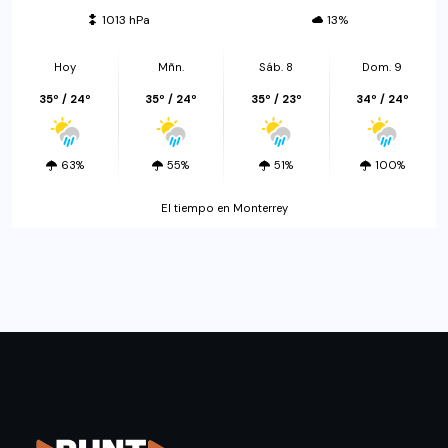
1013 hPa
13%
Hoy
Mñn.
Sáb. 8
Dom. 9
35º / 24º
35º / 24º
35º / 23º
34º / 24º
63%
55%
51%
100%
El tiempo en Monterrey