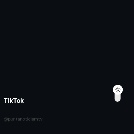
TikTok
@puntanoticiamty