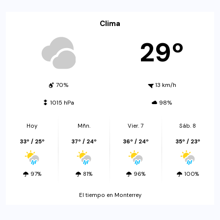
Clima
29º
70%
13 km/h
1015 hPa
98%
Hoy
Mñn.
Vier. 7
Sáb. 8
33º / 25º
37º / 24º
36º / 24º
35º / 23º
97%
81%
96%
100%
El tiempo en Monterrey