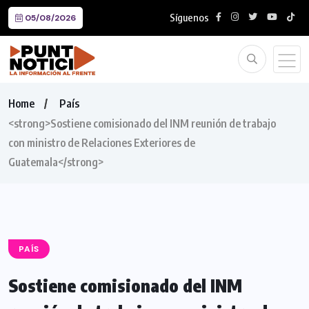
Síguenos
05/08/2026
Home
País
<strong>Sostiene comisionado del INM reunión de trabajo
con ministro de Relaciones Exteriores de
Guatemala</strong>
PAÍS
Sostiene comisionado del INM