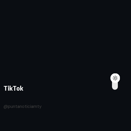
TikTok
@puntanoticiamty