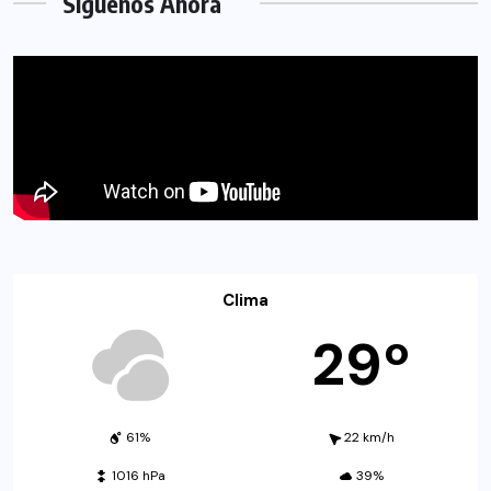
Síguenos Ahora
Clima
29º
61%
22 km/h
1016 hPa
39%