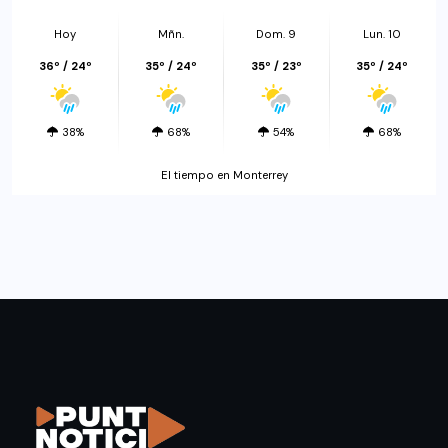
Hoy
Mñn.
Dom. 9
Lun. 10
36º / 24º
35º / 24º
35º / 23º
35º / 24º
38%
68%
54%
68%
El tiempo en Monterrey