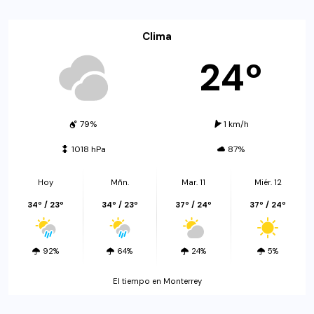
Clima
24º
79%
1 km/h
1018 hPa
87%
Hoy
Mñn.
Mar. 11
Miér. 12
34º / 23º
34º / 23º
37º / 24º
37º / 24º
92%
64%
24%
5%
El tiempo en Monterrey