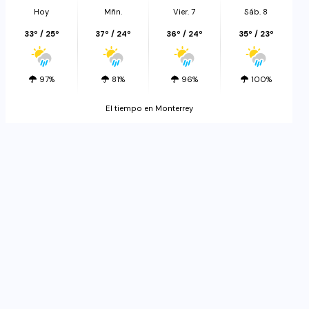
Hoy
Mñn.
Vier. 7
Sáb. 8
33º / 25º
37º / 24º
36º / 24º
35º / 23º
97%
81%
96%
100%
El tiempo en Monterrey