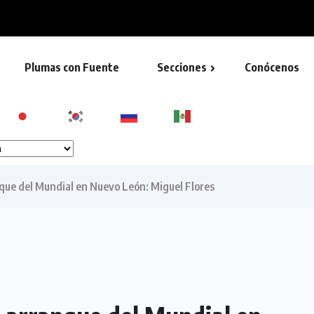
rmación’ para garantizar un...
Plumas con Fuente
Secciones
Conócenos
nque del Mundial en Nuevo León: Miguel Flores