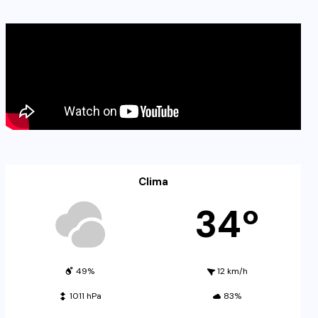
Clima
34º
49%
12 km/h
1011 hPa
83%