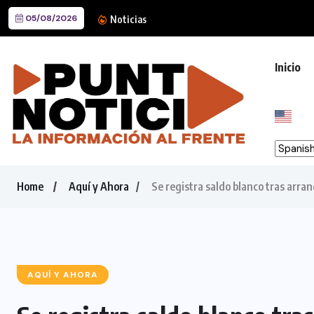
05/08/2026
Llama Mijes al ‘Modo Transfo
Noticias
Inicio
Home
Aquí y Ahora
Se registra saldo blanco tras arra
AQUÍ Y AHORA