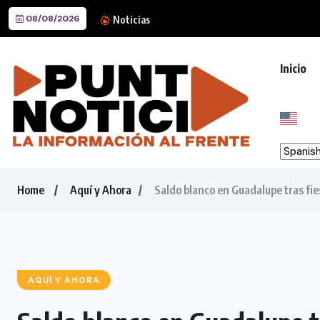
08/08/2026
Mike Flores destaca nivel int
Noticias
Inicio
Home
Aquí y Ahora
Saldo blanco en Guadalupe tras fie
AQUÍ Y AHORA