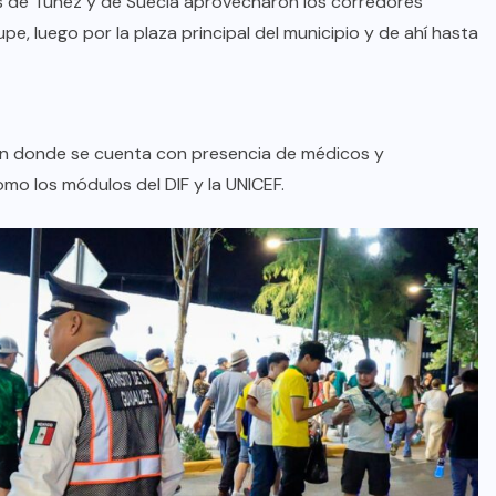
nes de Túnez y de Suecia aprovecharon los corredores
pe, luego por la plaza principal del municipio y de ahí hasta
AQUÍ Y AHORA
Resienten ciudadanos el abandono
institucional: Waldo
 en donde se cuenta con presencia de médicos y
mo los módulos del DIF y la UNICEF.
AGO 08, 2026