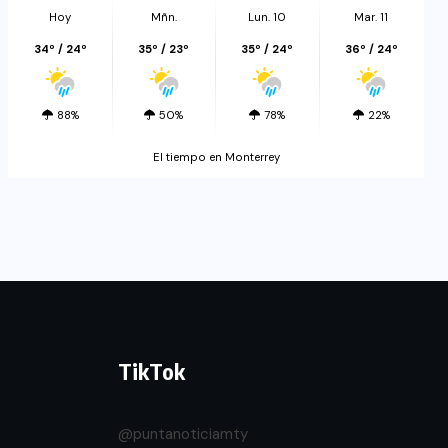
Hoy
Mñn.
Lun. 10
Mar. 11
34º / 24º
35º / 23º
35º / 24º
36º / 24º
88%
50%
78%
22%
El tiempo en Monterrey
TikTok
@puntanoticiamty