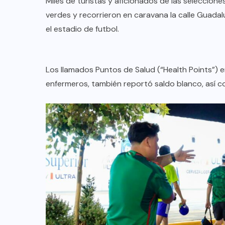
Miles de turistas y aficionados de las seleccio
Anuncian Gobernador creación de
verdes y recorrieron en caravana la calle Guadalu
nuevas escuelas y rehabilitación
el estadio de futbol.
de más de 334 planteles
educativos durante período
vacacional
Los llamados Puntos de Salud (“Health Points”)
enfermeros, también reportó saldo blanco, así co
AGO 08, 2026