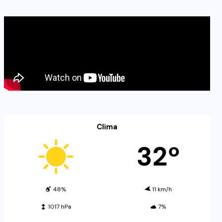
Clima
32º
48%
11 km/h
1017 hPa
7%