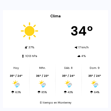
Clima
34º
37%
17 km/h
1013 hPa
4%
Hoy
Mñn.
Sáb. 8
Dom. 9
35º / 24º
36º / 23º
35º / 24º
35º / 24º
63%
85%
43%
64%
El tiempo en Monterrey