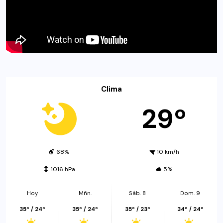
Clima
29º
68%
10 km/h
1016 hPa
5%
Hoy
Mñn.
Sáb. 8
Dom. 9
35º / 24º
35º / 24º
35º / 23º
34º / 24º