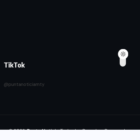
TikTok
@puntanoticiamty
© 2026.
Punta Noticia
Todos los Derechos Reservados.
Diseñado by
Transforma