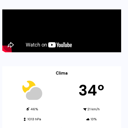
Clima
34º
46%
21 km/h
1013 hPa
13%