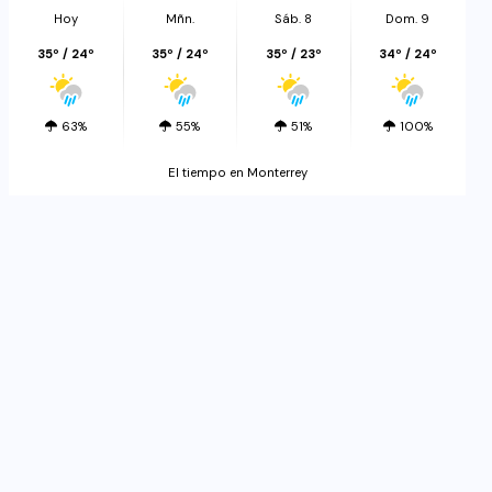
Hoy
Mñn.
Sáb. 8
Dom. 9
35º / 24º
35º / 24º
35º / 23º
34º / 24º
63%
55%
51%
100%
El tiempo en Monterrey