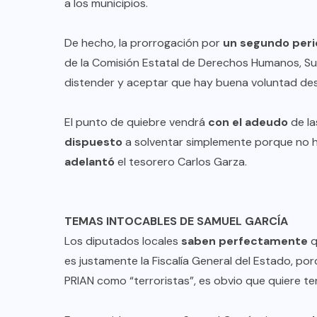
AQUÍ Y AHORA
a los municipios.
Avanza en el Pleno reforma de
De hecho, la prorrogación por
un segundo per
Brenda Velázquez para llevar
de la Comisión Estatal de Derechos Humanos, Su
:
alertas de búsqueda a pantallas y
distender y aceptar que hay buena voluntad des
espectaculares
El punto de quiebre vendrá
con el adeudo
de la
AGO 08, 2026
dispuesto
a solventar simplemente porque no 
adelantó
el tesorero Carlos Garza.
TEMAS INTOCABLES DE SAMUEL GARCÍA
Los diputados locales
saben perfectamente
q
es justamente la Fiscalía General del Estado, por
PRIAN como “terroristas”, es obvio que quiere t