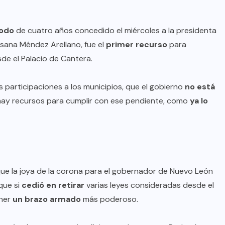
Anuncian Gobernador creación de
nuevas escuelas y rehabilitación
iodo
de cuatro años concedido el miércoles a la presidenta
de más de 334 planteles
sana Méndez Arellano, fue el
primer recurso
para
educativos durante período
de el Palacio de Cantera.
vacacional
s participaciones a los municipios, que el gobierno
no está
AGO 08, 2026
hay recursos para cumplir con ese pendiente, como
ya lo
ue la joya de la corona para el gobernador de Nuevo León
que si
cedió en retirar
varias leyes consideradas desde el
ener
un brazo armado
más poderoso.