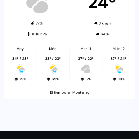
24º
77%
3 km/h
1016 hPa
64%
Hoy
Mñn.
Mar. 11
Miér. 12
34º / 23º
33º / 23º
37º / 22º
37º / 24º
79%
69%
17%
38%
El tiempo en Monterrey