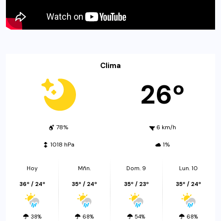
Clima
26º
78%
6 km/h
1018 hPa
1%
Hoy
Mñn.
Dom. 9
Lun. 10
36º / 24º
35º / 24º
35º / 23º
35º / 24º
38%
68%
54%
68%