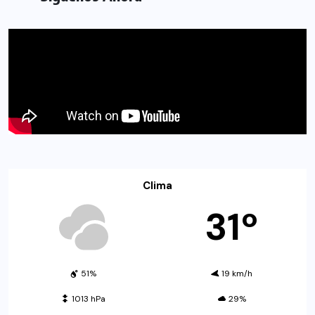
Clima
31º
51%
19 km/h
1013 hPa
29%