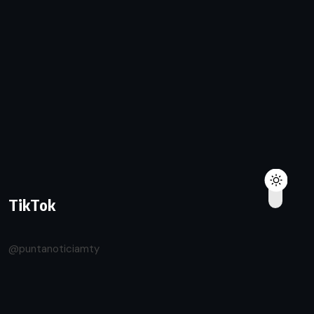
TikTok
@puntanoticiamty