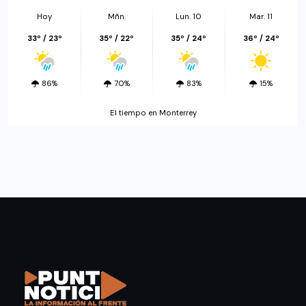
Hoy
Mñn.
Lun. 10
Mar. 11
33º / 23º
35º / 22º
35º / 24º
36º / 24º
86%
70%
83%
15%
El tiempo en Monterrey