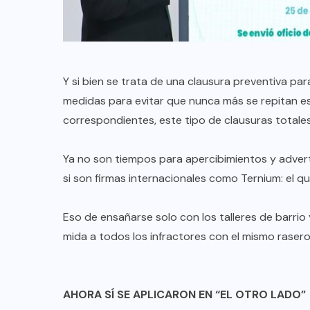
Anuncian Gobernador creación de
nuevas escuelas y rehabilitación
de más de 334 planteles
educativos durante período
Y si bien se trata de una clausura preventiva pa
vacacional
medidas para evitar que nunca más se repitan es
correspondientes, este tipo de clausuras totale
AGO 08, 2026
Ya no son tiempos para apercibimientos y advert
si son firmas internacionales como Ternium: el que
Eso de ensañarse solo con los talleres de barr
mida a todos los infractores con el mismo rasero: 
AHORA SÍ SE APLICARON EN “EL OTRO LADO”