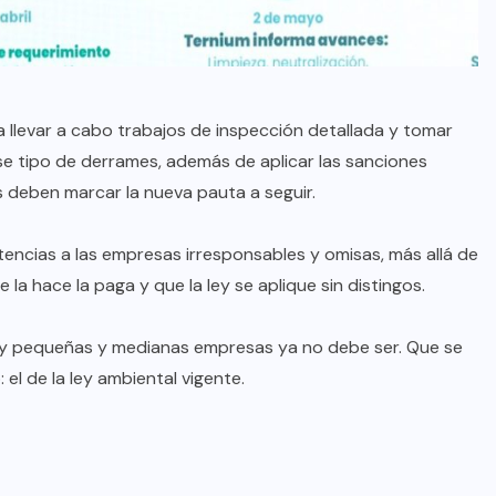
AQUÍ Y AHORA
Resienten ciudadanos el abandono
ra llevar a cabo trabajos de inspección detallada y tomar
institucional: Waldo
e tipo de derrames, además de aplicar las sanciones
s deben marcar la nueva pauta a seguir.
AGO 08, 2026
encias a las empresas irresponsables y omisas, más allá de
 la hace la paga y que la ley se aplique sin distingos.
io y pequeñas y medianas empresas ya no debe ser. Que se
el de la ley ambiental vigente.