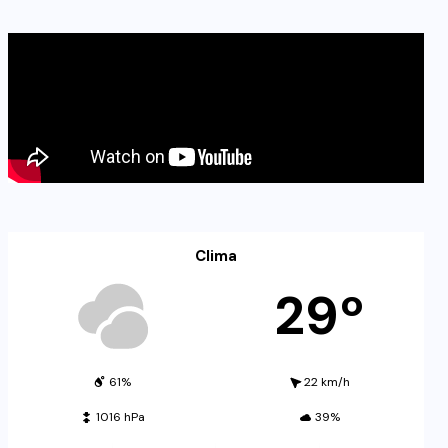
Clima
29º
61%
22 km/h
1016 hPa
39%