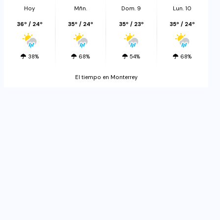
Hoy
Mñn.
Dom. 9
Lun. 10
36º / 24º
35º / 24º
35º / 23º
35º / 24º
38%
68%
54%
68%
El tiempo en Monterrey