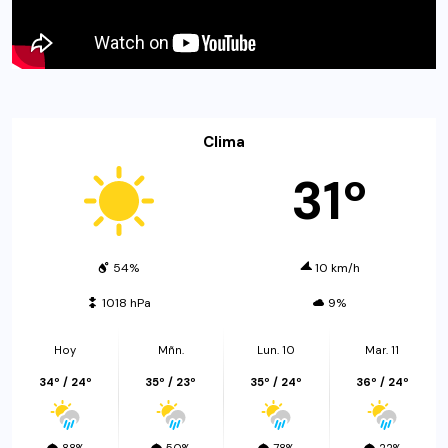
Clima
31º
54%
10 km/h
1018 hPa
9%
Hoy
Mñn.
Lun. 10
Mar. 11
34º / 24º
35º / 23º
35º / 24º
36º / 24º