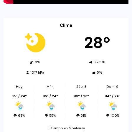
Clima
28º
71%
6 km/h
1017 hPa
5%
Hoy
Mñn.
Sáb. 8
Dom. 9
35º / 24º
35º / 24º
35º / 23º
34º / 24º
63%
55%
51%
100%
El tiempo en Monterrey