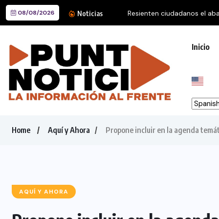
08/08/2026
Resienten ciudadanos el aba
Noticias
Inicio
Home
Aquí y Ahora
Propone incluir en la agenda temát
AQUÍ Y AHORA