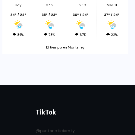
Hoy
Mñn.
Lun. 10
Mar. 11
34º / 24º
35º / 23º
36º / 24º
37º / 24º
84%
73%
67%
22%
El tiempo en Monterrey
TikTok
@puntanoticiamty