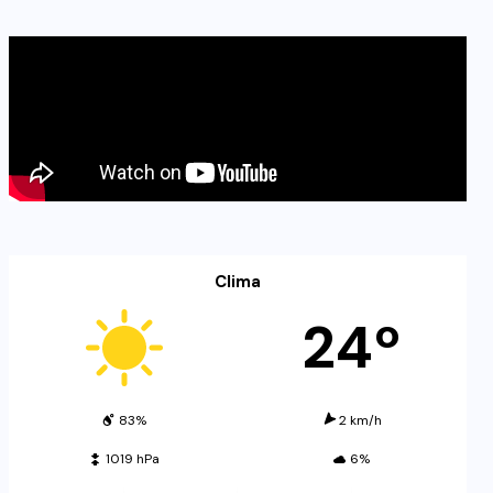
Clima
24º
83%
2 km/h
1019 hPa
6%