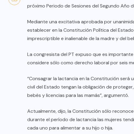
Anuncian Gobernador creación de
próximo Periodo de Sesiones del Segundo Año de 
nuevas escuelas y rehabilitación
Mediante una excitativa aprobada por unanimida
de más de 334 planteles
establecer en la Constitución Política del Estad
educativos durante período
imprescriptible e inalienable de la madre y del be
vacacional
La congresista del PT expuso que es importante i
AGO 08, 2026
considere sólo como derecho laboral por seis m
“Consagrar la lactancia en la Constitución será 
civil del Estado tengan la obligación de proteger
bebés y licencias para las mamás”, argumentó.
Actualmente, dijo, la Constitución sólo reconoce
durante el período de lactancia las mujeres ten
cada uno para alimentar a su hijo o hija.