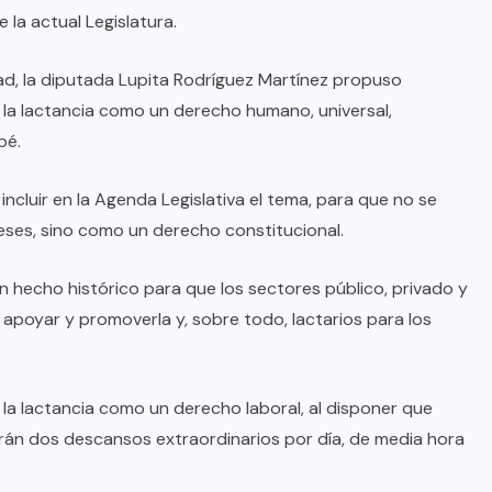
la actual Legislatura.
AQUÍ Y AHORA
d, la diputada Lupita Rodríguez Martínez propuso
o la lactancia como un derecho humano, universal,
Resienten ciudadanos el abandono
bé.
institucional: Waldo
ncluir en la Agenda Legislativa el tema, para que no se
AGO 08, 2026
eses, sino como un derecho constitucional.
un hecho histórico para que los sectores público, privado y
, apoyar y promoverla y, sobre todo, lactarios para los
 la lactancia como un derecho laboral, al disponer que
drán dos descansos extraordinarios por día, de media hora