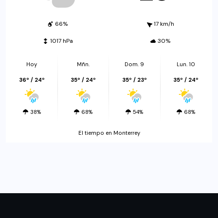
66%
17 km/h
1017 hPa
30%
Hoy
Mñn.
Dom. 9
Lun. 10
36º / 24º
35º / 24º
35º / 23º
35º / 24º
38%
68%
54%
68%
El tiempo en Monterrey