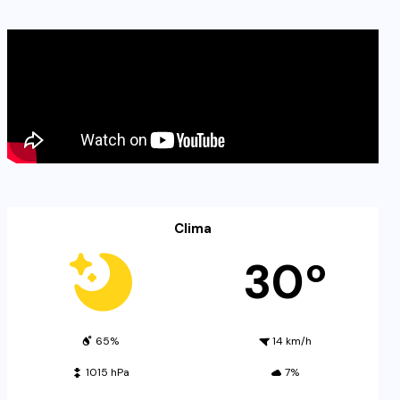
Clima
30º
65%
14 km/h
1015 hPa
7%