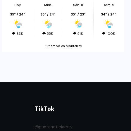
Hoy
Mñn.
Sáb. 8
Dom. 9
35º / 24º
35º / 24º
35º / 23º
34º / 24º
63%
55%
51%
100%
El tiempo en Monterrey
TikTok
@puntanoticiamty