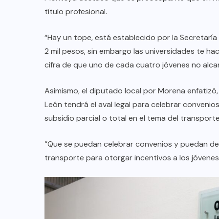
AQUÍ Y AHORA
título profesional.
Avanza en el Pleno reforma de
Brenda Velázquez para llevar
“Hay un tope, está establecido por la Secretaría
:
alertas de búsqueda a pantallas y
2 mil pesos, sin embargo las universidades te ha
espectaculares
cifra de que uno de cada cuatro jóvenes no alcan
AGO 08, 2026
Asimismo, el diputado local por Morena enfatizó,
León tendrá el aval legal para celebrar convenios
subsidio parcial o total en el tema del transport
“Que se puedan celebrar convenios y puedan de
transporte para otorgar incentivos a los jóvene