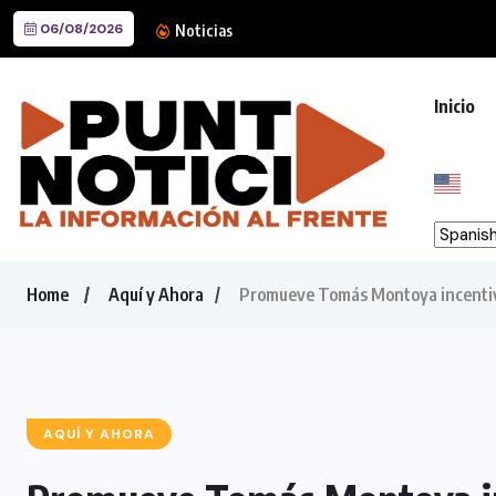
06/08/2026
Apoya Guadalupe en la limp
Noticias
Inicio
Home
Aquí y Ahora
Promueve Tomás Montoya incentivos
AQUÍ Y AHORA