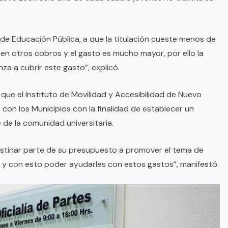
Anuncian Gobernador creación de
nuevas escuelas y rehabilitación
de más de 334 planteles
 de Educación Pública, a que la titulación cueste menos de
educativos durante período
cen otros cobros y el gasto es mucho mayor, por ello la
vacacional
za a cubrir este gasto”, explicó.
AGO 08, 2026
 que el Instituto de Movilidad y Accesibilidad de Nuevo
 con los Municipios con la finalidad de establecer un
e de la comunidad universitaria.
stinar parte de su presupuesto a promover el tema de
s y con esto poder ayudarles con estos gastos”, manifestó.