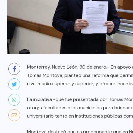
Monterrey, Nuevo León, 30 de enero.- En apoyo a 
Tomás Montoya, planteó una reforma que permita
nivel medio superior y superior; y ofrecer incenti
La iniciativa -que fue presentada por Tomás Mon
otorga facultades a los municipios para brindar 
universitario tanto en instituciones públicas com
Montoya destacó que es preocupante que en Nue