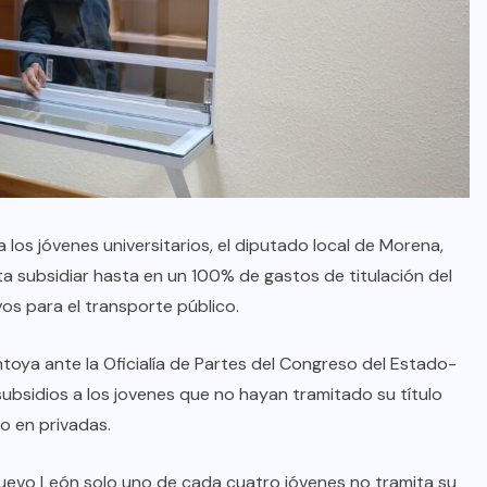
los jóvenes universitarios, el diputado local de Morena,
 subsidiar hasta en un 100% de gastos de titulación del
vos para el transporte público.
toya ante la Oficialía de Partes del Congreso del Estado-
subsidios a los jovenes que no hayan tramitado su título
o en privadas.
AQUÍ Y AHORA
vo León solo uno de cada cuatro jóvenes no tramita su