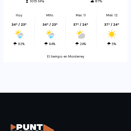
1015 hPa
87%
Hoy
Mñn.
Mar. 11
Miér. 12
34º / 23º
34º / 23º
37º / 24º
37º / 24º
92%
64%
24%
5%
El tiempo en Monterrey