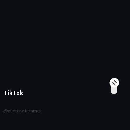
TikTok
@puntanoticiamty