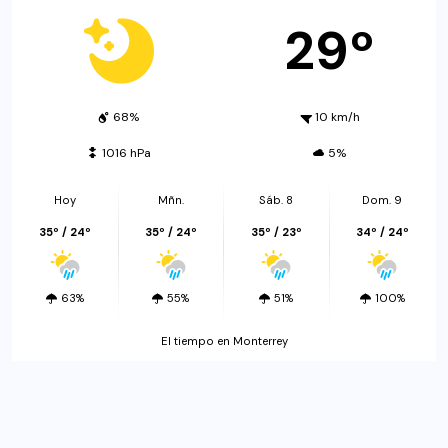
29º
68%
10 km/h
1016 hPa
5%
Hoy
Mñn.
Sáb. 8
Dom. 9
35º / 24º
35º / 24º
35º / 23º
34º / 24º
63%
55%
51%
100%
El tiempo en Monterrey