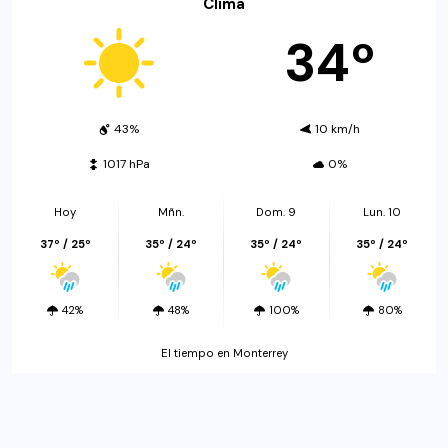
Clima
34º
43%
10 km/h
1017 hPa
0%
Hoy
Mñn.
Dom. 9
Lun. 10
37º / 25º
35º / 24º
35º / 24º
35º / 24º
42%
48%
100%
80%
El tiempo en Monterrey