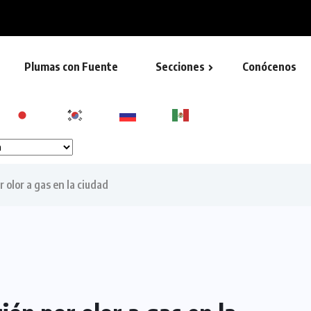
e Rincón de la Sierra...
Plumas con Fuente
Secciones
Conócenos
 olor a gas en la ciudad