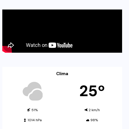
Clima
25º
51%
2 km/h
1014 hPa
98%