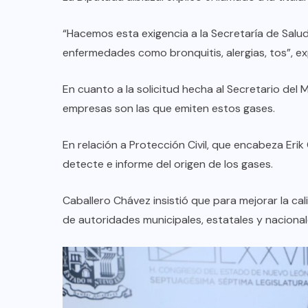
“Hacemos esta exigencia a la Secretaría de Sal
AQUÍ Y AHORA
enfermedades como bronquitis, alergias, tos”, exp
Charla Waldo con vecinos de
En cuanto a la solicitud hecha al Secretario del
ta
Cumbres Santa Clara
empresas son las que emiten estos gases.
AGO 08, 2026
En relación a Protección Civil, que encabeza Erik
detecte e informe del origen de los gases.
Caballero Chávez insistió que para mejorar la ca
de autoridades municipales, estatales y nacional