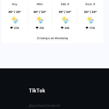
Hoy
Mñn.
Sáb. 8
Dom. 9
36º / 23º
36º / 24º
35º / 24º
34º / 24º
42%
41%
44%
70%
El tiempo en Monterrey
TikTok
@puntanoticiamty