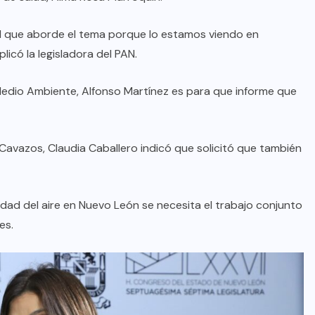
AQUÍ Y AHORA
ud que aborde el tema porque lo estamos viendo en
Destaca Reyna Reyes agenda
licó la legisladora del PAN.
social y apoyos a familias en su
 Medio Ambiente, Alfonso Martínez es para que informe que
Segundo Informe
AGO 08, 2026
 Cavazos, Claudia Caballero indicó que solicitó que también
lidad del aire en Nuevo León se necesita el trabajo conjunto
es.