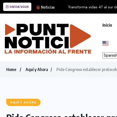
09/08/2026
Transforma vidas 4T al sur d
Noticias
Inicio
Home
Aquí y Ahora
Pide Congreso establecer protocolo
AQUÍ Y AHORA