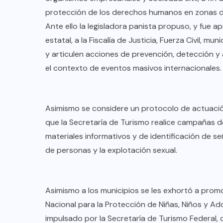
protección de los derechos humanos en zonas de
PLUMAS CON FUENTE
Ante ello la legisladora panista propuso, y fue 
Sácale Punta: Confronta el
estatal, a la Fiscalía de Justicia, Fuerza Civil, m
e
gobernador a diputados: “ya les
y articulen acciones de prevención, detección y 
gané…”
el contexto de eventos masivos internacionales.
AGO 08, 2026
Asimismo se considere un protocolo de actuación
que la Secretaría de Turismo realice campañas de 
materiales informativos y de identificación de se
de personas y la explotación sexual.
Asimismo a los municipios se les exhortó a prom
Nacional para la Protección de Niñas, Niños y Ado
impulsado por la Secretaría de Turismo Federal,