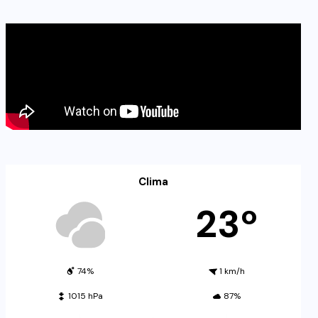
Clima
23º
74%
1 km/h
1015 hPa
87%