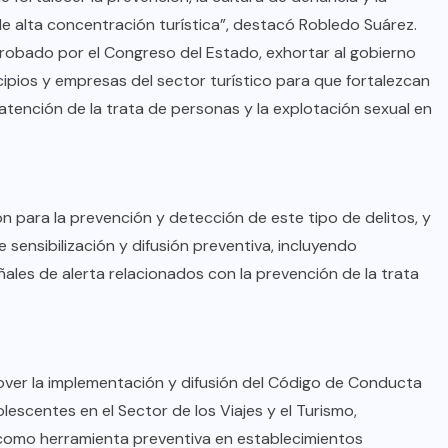
 alta concentración turística”, destacó Robledo Suárez.
aprobado por el Congreso del Estado, exhortar al gobierno
AQUÍ Y AHORA
unicipios y empresas del sector turístico para que fortalezcan
Transforma vidas 4T al sur de
atención de la trata de personas y la explotación sexual en
Nuevo León: Waldo
AGO 08, 2026
 para la prevención y detección de este tipo de delitos, y
sensibilización y difusión preventiva, incluyendo
ñales de alerta relacionados con la prevención de la trata
over la implementación y difusión del Código de Conducta
lescentes en el Sector de los Viajes y el Turismo,
 como herramienta preventiva en establecimientos