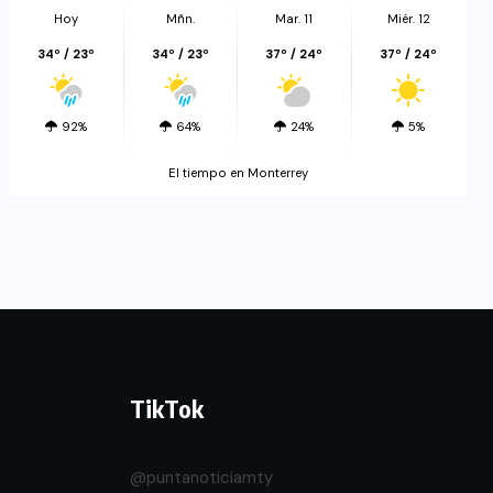
Hoy
Mñn.
Mar. 11
Miér. 12
34º / 23º
34º / 23º
37º / 24º
37º / 24º
92%
64%
24%
5%
El tiempo en Monterrey
TikTok
@puntanoticiamty