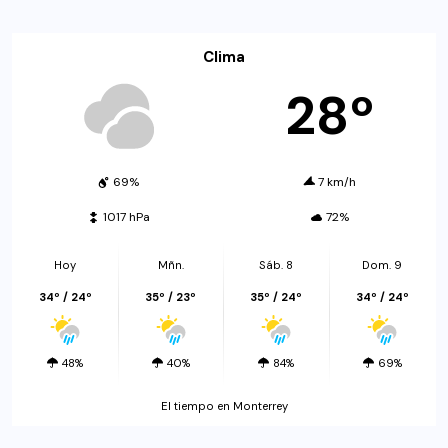
Clima
28º
69%
7 km/h
1017 hPa
72%
Hoy
Mñn.
Sáb. 8
Dom. 9
34º / 24º
35º / 23º
35º / 24º
34º / 24º
48%
40%
84%
69%
El tiempo en Monterrey