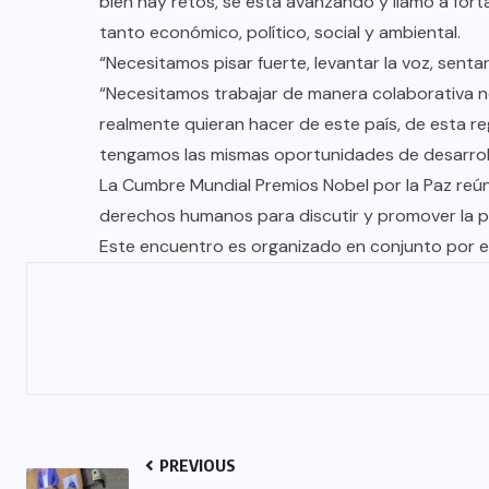
bien hay retos, se está avanzando y llamó a fort
tanto económico, político, social y ambiental.
“Necesitamos pisar fuerte, levantar la voz, sent
AQUÍ Y AHORA
“Necesitamos trabajar de manera colaborativa n
e
Invita Gobierno de Monterrey a
realmente quieran hacer de este país, de esta 
tramitar la tarjeta de la Regio Ruta
tengamos las mismas oportunidades de desarroll
La Cumbre Mundial Premios Nobel por la Paz reúne
AGO 08, 2026
derechos humanos para discutir y promover la paz
Este encuentro es organizado en conjunto por el
PREVIOUS