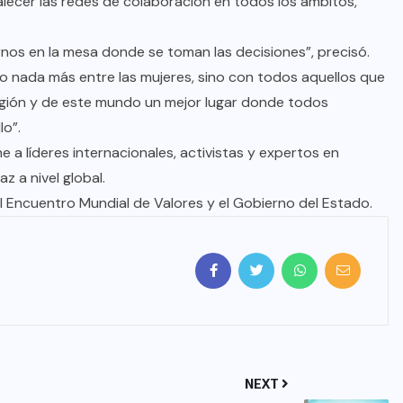
alecer las redes de colaboración en todos los ámbitos,
arnos en la mesa donde se toman las decisiones”, precisó.
PLUMAS CON FUENTE
o nada más entre las mujeres, sino con todos aquellos que
Sácale Punta: El Fiscal, ¿otra vez
región y de este mundo un mejor lugar donde todos
bailará con la escoba?
o”.
 a líderes internacionales, activistas y expertos en
AGO 08, 2026
 a nivel global.
 Encuentro Mundial de Valores y el Gobierno del Estado.
NEXT