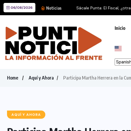
06/08/2026
Sácale Punta: El Fiscal, ¿otra
Noticias
Inicio
Home
Aquí y Ahora
Participa Martha Herrera en la Cu
AQUÍ Y AHORA