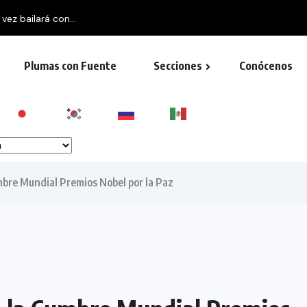
 vez bailará con...
Plumas con Fuente
Secciones
Conócenos
mbre Mundial Premios Nobel por la Paz