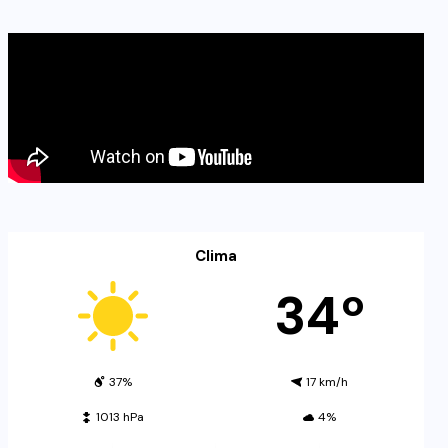
Clima
34º
37%
17 km/h
1013 hPa
4%