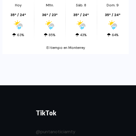
Hoy
Mñn.
Sáb. 8
Dom. 9
35º / 24º
36º / 23º
35º / 24º
35º / 24º
63%
85%
43%
64%
El tiempo en Monterrey
TikTok
@puntanoticiamty