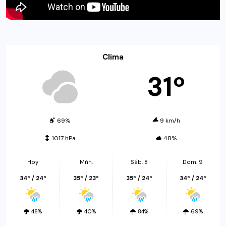
Clima
31º
69%
9 km/h
1017 hPa
48%
Hoy
Mñn.
Sáb. 8
Dom. 9
34º / 24º
35º / 23º
35º / 24º
34º / 24º
48%
40%
84%
69%