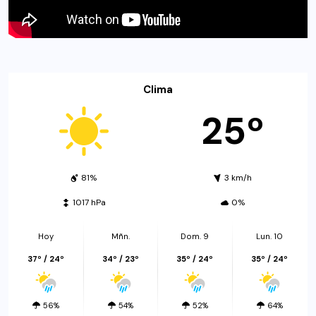
Clima
25º
81%
3 km/h
1017 hPa
0%
Hoy
Mñn.
Dom. 9
Lun. 10
37º / 24º
34º / 23º
35º / 24º
35º / 24º
56%
54%
52%
64%