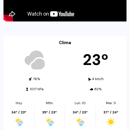
Clima
23º
76%
4 km/h
1017 hPa
82%
Hoy
Mñn.
Lun. 10
Mar. 11
34º / 23º
35º / 23º
34º / 23º
37º / 24º