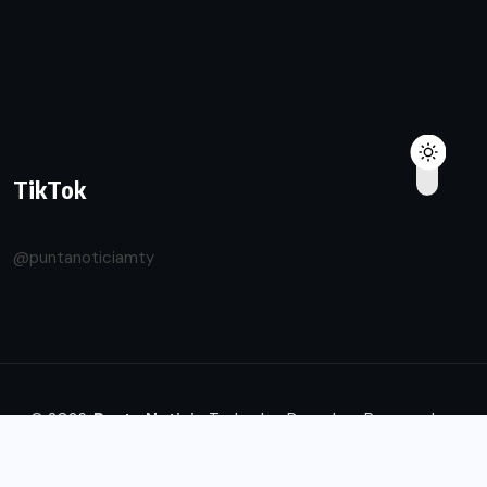
TikTok
@puntanoticiamty
© 2026.
Punta Noticia
Todos los Derechos Reservados.
Diseñado by
Transforma