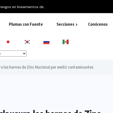
riesgos en lineamientos de...
Plumas con Fuente
Secciones
Conócenos
a los hornos de Zinc Nacional por emitir contaminantes