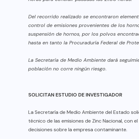
AQUÍ Y AHORA
Del recorrido realizado se encontraron element
d
Estado apoya a las mujeres para
control de emisiones provenientes de los horno
n
prevenir y denunciar la violencia:
suspensión de hornos, por los polvos encontrad
s
Miguel Flores
hasta en tanto la Procuraduría Federal de Pro
AGO 08, 2026
La Secretaría de Medio Ambiente dará seguimie
población no corre ningún riesgo
.
SOLICITAN ESTUDIO DE INVESTIGADOR
La Secretaría de Medio Ambiente del Estado soli
técnico de las emisiones de Zinc Nacional, con 
decisiones sobre la empresa contaminante.