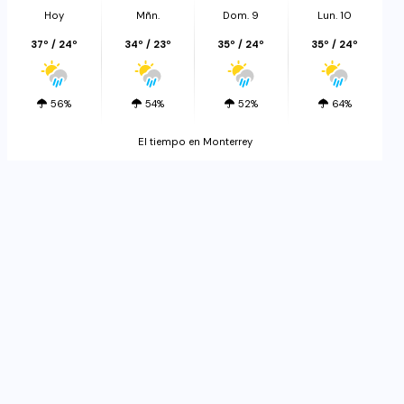
Hoy
Mñn.
Dom. 9
Lun. 10
37º / 24º
34º / 23º
35º / 24º
35º / 24º
56%
54%
52%
64%
El tiempo en Monterrey