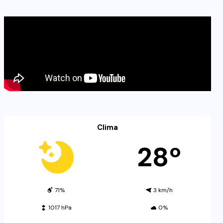
Clima
28º
71%
3 km/h
1017 hPa
0%