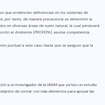
AQUÍ Y AHORA
os que evidencian deficiencias en los sistemas de
Advierte Víctor Pérez sobre
s, por tanto, de manera precautoria se determinó la
riesgos en lineamientos de
os en diversas áreas de suelo natural, la cual perdurará
derechos de las audiencias
tección al Ambiente (PROFEPA), asuma competencia.
AGO 08, 2026
nto puntual a este caso hasta que se asegure que la
citó a un investigador de la UNAM que ya hizo un estudio
el objetivo de contar con más elementos para apoyar las