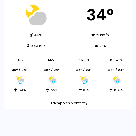
34º
46%
21 km/h
1013 hPa
13%
Hoy
Mñn.
Sáb. 8
Dom. 9
35º / 24º
35º / 24º
35º / 23º
34º / 24º
63%
55%
51%
100%
El tiempo en Monterrey