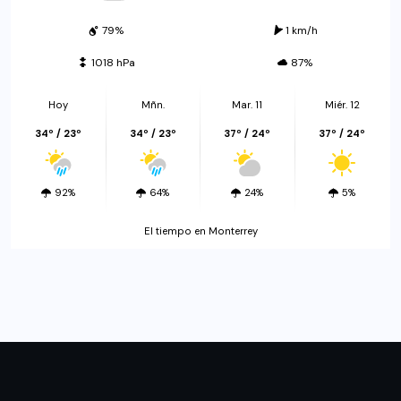
79%
1 km/h
1018 hPa
87%
Hoy
Mñn.
Mar. 11
Miér. 12
34º / 23º
34º / 23º
37º / 24º
37º / 24º
92%
64%
24%
5%
El tiempo en Monterrey