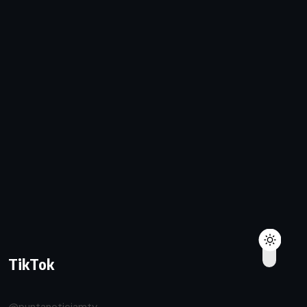
TikTok
@puntanoticiamty