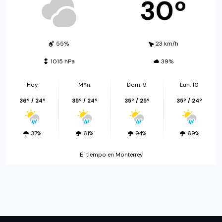
30º
55%
23 km/h
1015 hPa
39%
Hoy
Mñn.
Dom. 9
Lun. 10
36º / 24º
35º / 24º
35º / 25º
35º / 24º
37%
61%
94%
69%
El tiempo en Monterrey