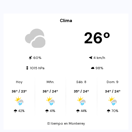
Clima
26º
60%
4 km/h
1015 hPa
98%
Hoy
Mñn.
Sáb. 8
Dom. 9
36º / 23º
36º / 24º
35º / 24º
34º / 24º
42%
41%
44%
70%
El tiempo en Monterrey