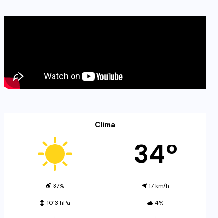
Clima
34º
37%
17 km/h
1013 hPa
4%