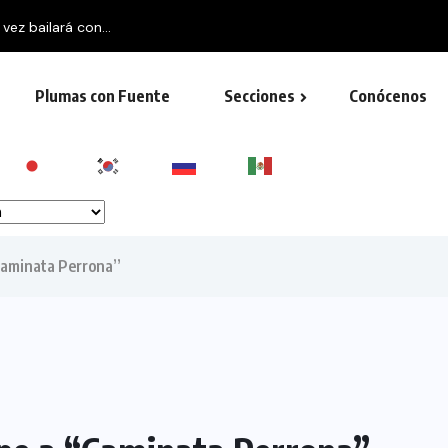
 vez bailará con...
Plumas con Fuente
Secciones
Conócenos
“Caminata Perrona”