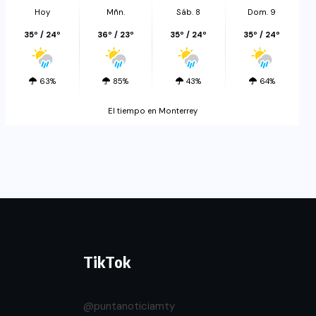
Hoy
Mñn.
Sáb. 8
Dom. 9
35º / 24º
36º / 23º
35º / 24º
35º / 24º
63%
85%
43%
64%
El tiempo en Monterrey
TikTok
@puntanoticiamty