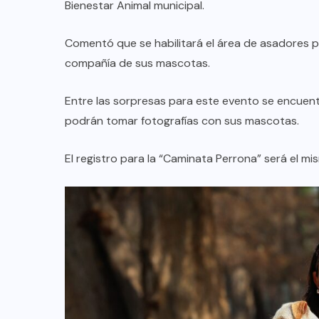
Bienestar Animal municipal.
Comentó que se habilitará el área de asadores par
AQUÍ Y AHORA
compañía de sus mascotas.
e
Invita Gobierno de Monterrey a
tramitar la tarjeta de la Regio Ruta
Entre las sorpresas para este evento se encuen
podrán tomar fotografías con sus mascotas.
AGO 08, 2026
El registro para la “Caminata Perrona” será el mi