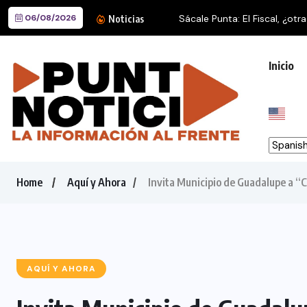
06/08/2026
Sácale Punta: El Fiscal, ¿otra
Noticias
Inicio
Home
Aquí y Ahora
Invita Municipio de Guadalupe a 
AQUÍ Y AHORA