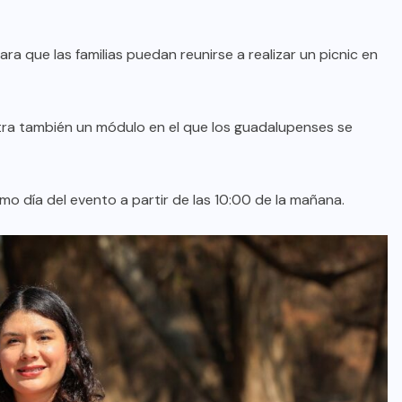
a que las familias puedan reunirse a realizar un picnic en
PLUMAS CON FUENTE
Sácale Punta: El Fiscal, ¿otra vez
bailará con la escoba?
tra también un módulo en el que los guadalupenses se
AGO 08, 2026
smo día del evento a partir de las 10:00 de la mañana.