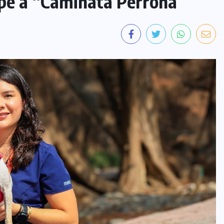
upe a “Caminata Perrona”