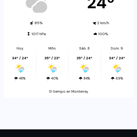
24º
85%
2 km/h
1017 hPa
100%
Hoy
Mñn.
Sáb. 8
Dom. 9
34º / 24º
35º / 23º
35º / 24º
34º / 24º
48%
40%
84%
69%
El tiempo en Monterrey