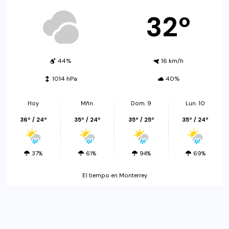
32º
44%
16 km/h
1014 hPa
40%
Hoy
Mñn.
Dom. 9
Lun. 10
36º / 24º
35º / 24º
35º / 25º
35º / 24º
37%
61%
94%
69%
El tiempo en Monterrey