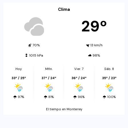
Clima
29º
70%
13 km/h
1015 hPa
98%
Hoy
Mñn.
Vier. 7
Sáb. 8
33º / 25º
37º / 24º
36º / 24º
35º / 23º
97%
81%
96%
100%
El tiempo en Monterrey