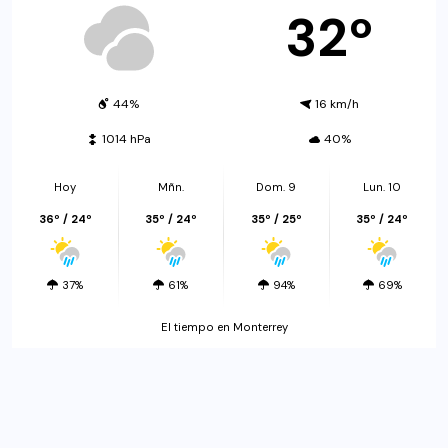
32º
44%
16 km/h
1014 hPa
40%
Hoy
Mñn.
Dom. 9
Lun. 10
36º / 24º
35º / 24º
35º / 25º
35º / 24º
37%
61%
94%
69%
El tiempo en Monterrey