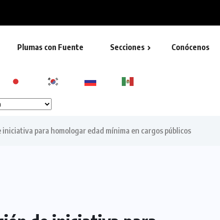
social y apoyos a...
Plumas con Fuente
Secciones
Conócenos
e iniciativa para homologar edad mínima en cargos públicos