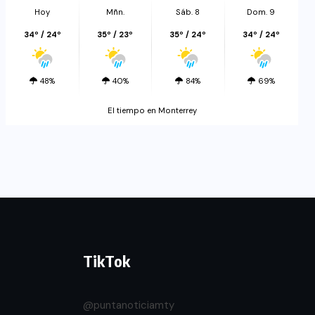
Hoy
Mñn.
Sáb. 8
Dom. 9
34º / 24º
35º / 23º
35º / 24º
34º / 24º
48%
40%
84%
69%
El tiempo en Monterrey
TikTok
@puntanoticiamty