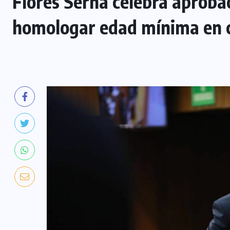
Flores Serna celebra aprobac
homologar edad mínima en c