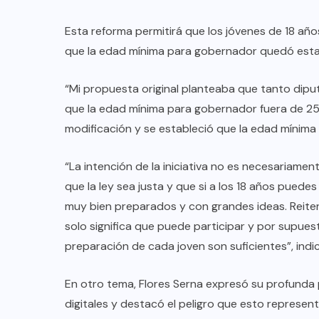
Esta reforma permitirá que los jóvenes de 18 añ
AQUÍ Y AHORA
que la edad mínima para gobernador quedó esta
e
Invita Gobierno de Monterrey a
“Mi propuesta original planteaba que tanto dipu
tramitar la tarjeta de la Regio Ruta
que la edad mínima para gobernador fuera de 25 
modificación y se estableció que la edad mínima
AGO 08, 2026
“La intención de la iniciativa no es necesariamen
que la ley sea justa y que si a los 18 años pued
muy bien preparados y con grandes ideas. Reitero
solo significa que puede participar y por supuest
preparación de cada joven son suficientes”, indi
En otro tema, Flores Serna expresó su profunda
digitales y destacó el peligro que esto represen