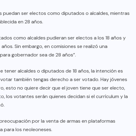
os puedan ser electos como diputados o alcaldes, mientras
PLUMAS CON FUENTE
blecida en 28 años.
Sácale Punta: El Fiscal, ¿otra vez
tados como alcaldes pudieran ser electos a los 18 años y
bailará con la escoba?
años. Sin embargo, en comisiones se realizó una
 para gobernador sea de 28 años”.
AGO 08, 2026
te tener alcaldes o diputados de 18 años, la intención es
es votar también tengas derecho a ser votado. Hay jóvenes
, esto no quiere decir que el joven tiene que ser electo,
o, los votantes serán quienes decidan si el currículum y la
có.
 preocupación por la venta de armas en plataformas
ta para los neoleoneses.