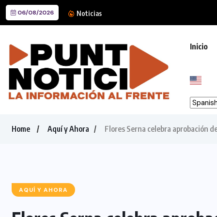
06/08/2026
Destaca Reyna Reyes agenda 
Noticias
Inicio
Home
Aquí y Ahora
Flores Serna celebra aprobación d
AQUÍ Y AHORA