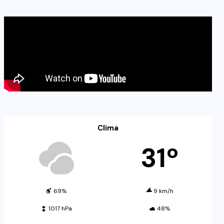
Clima
31º
69%
9 km/h
1017 hPa
48%